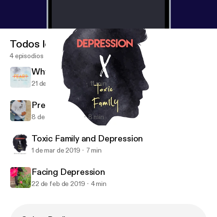
Todos los episodios
4 episodios
Why FEAR can’t be an option.
21 de mar de 2019
11 min
Pressing Through (mental stability)
8 de mar de 2019
8 min
Toxic Family and Depression
TheINternalProject
Toxic Family and Depression
1 de mar de 2019
7 min
Facing Depression
22 de feb de 2019
4 min