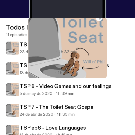
Todos los episodios
11 episodios
TSP 10 : The Big One-0 !!!
23 de may de 2020
1 h 33 min
TSP 9 : Catch Up and too many ideas
13 de may de 2020
1 h 34 min
TSP 7 - The Toilet Seat Gospel
Toilet Seat
TSP 8 - Video Games and our feelings
5 de may de 2020
1 h 39 min
TSP 7 - The Toilet Seat Gospel
24 de abr de 2020
1 h 35 min
TSP ep6 - Love Languages