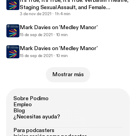
It's True, It's True, It's True: Verbatim Theatre,
Dr Sos Eltis
Staging Sexual Assault, and Female
Representation in the Arts
3 de nov de 2021
1 h 4 min
Mark Davies on 'Medley Manor'
15 de sep de 2021
10 min
Mark Davies on 'Medley Manor'
15 de sep de 2021
10 min
Mostrar más
Sobre Podimo
Empleo
Blog
¿Necesitas ayuda?
Para podcasters