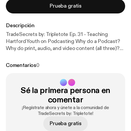
Prueba gratis
Descripción
TradeSecrets by: Tripletote Ep. 31 - Teaching
Hartford Youth on Podcasting Why do a Podcast?
Why do print, audio, and video content (all three)?
How to take over Google search results? How to
get ahead of the competition by being yourself?
Comentarios
0
This week on TradeSecrets by: Tripletote I did a
podcast class with Hartford Youth. These young
people from Hartford are bright, insightful, fun to
Sé la primera persona en
work with, and have a variety of personalities. I
connected with them through Eddie Brown, Kelvin
comentar
Lovejoy, Duane Pierre. These students are the first
¡Regístrate ahora y únete a la comunidad de
cohort of our Worldwide Voices Initiative. Raegan,
TradeSecrets by: Tripletote!
Madison, Arziah. They do tons of community
Prueba gratis
service work, they participate in summer programs,