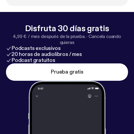
they are youth leaders, etc. Regards, Antwaine
Kelvin Lovejoy -
https://www.linkedin.com/in/kelvin-
lovejoy-15873118/
TradeSecrets by: Tripletote is
Hosted by Antwaine Debnam TradeSecrets by:
Disfruta 30 días gratis
Tripletote is produced by
4,99 € / mes después de la prueba.
·
Cancela cuando
www.CapriMediaCompany(.com) ***BONUS***
http
quieras
s://www.garyvaynerchuk.com/how-to-create-64-pi
Podcasts exclusivos
eces-of-
…/
20 horas de audiolibros / mes
Podcast gratuitos
Prueba gratis