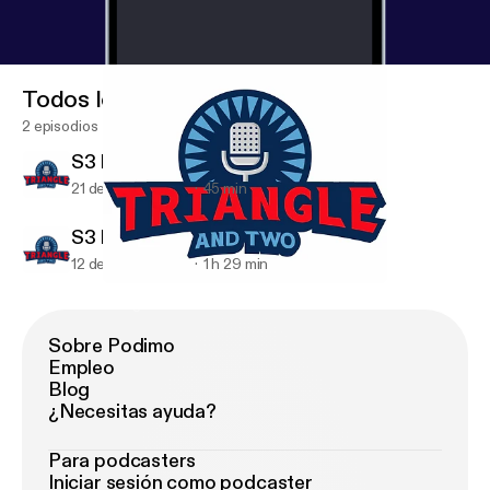
Todos los episodios
2 episodios
S3 E10 - Madness Reaction
21 de mar de 2018
45 min
S3 E9 - NCAA Tourney
12 de mar de 2018
1 h 29 min
S3 E9 - NCAA Tourney
Triangle And 2
Sobre Podimo
Empleo
Blog
¿Necesitas ayuda?
Para podcasters
Iniciar sesión como podcaster