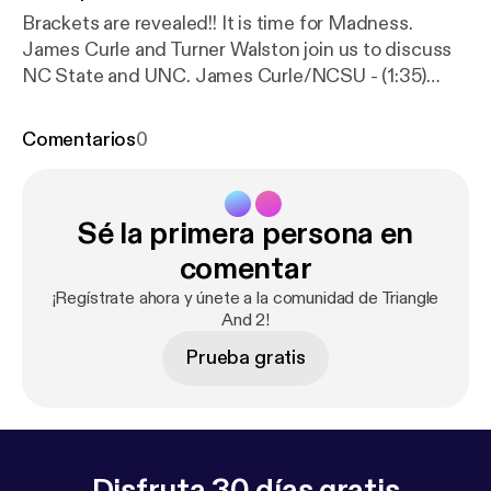
Brackets are revealed!! It is time for Madness.
James Curle and Turner Walston join us to discuss
NC State and UNC. James Curle/NCSU - (1:35)
Turner Walston/UNC - (24:25) Duke - (47:15) T&2
Bracket Challenge - (52:35) South/East - (54:20)
Comentarios
0
Midwest - (71:10) West - (76:30)
Sé la primera persona en
comentar
¡Regístrate ahora y únete a la comunidad de Triangle
And 2!
Prueba gratis
Disfruta 30 días gratis