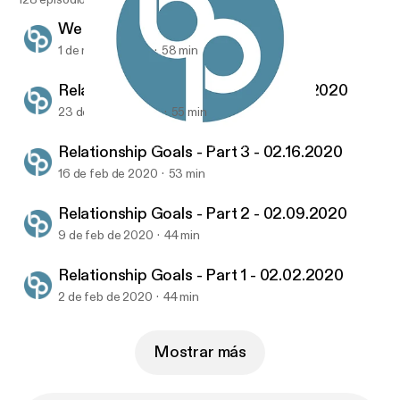
We Are - Vision - 03.01.2020
1 de mar de 2020
58 min
Relationship Goals - Part 4 - 02.23.2020
23 de feb de 2020
55 min
Relationship Goals - Part 1 - 02.02.2020
United Church's Sermon Podcasts
Relationship Goals - Part 3 - 02.16.2020
16 de feb de 2020
53 min
Relationship Goals - Part 2 - 02.09.2020
9 de feb de 2020
44 min
Relationship Goals - Part 1 - 02.02.2020
2 de feb de 2020
44 min
Mostrar más