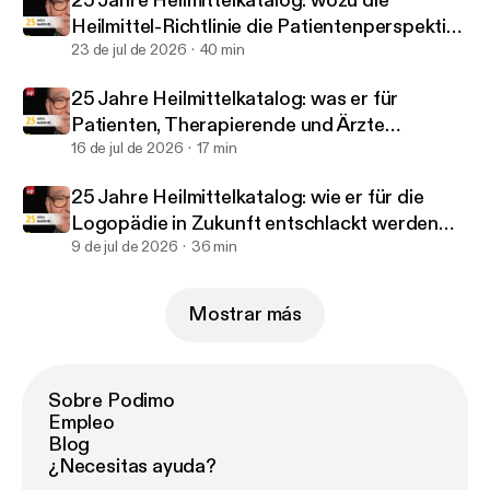
25 Jahre Heilmittelkatalog: wozu die
Heilmittel-Richtlinie die Patientenperspektive
braucht - Christoph Zamoryn
23 de jul de 2026
40 min
25 Jahre Heilmittelkatalog: was er für
Patienten, Therapierende und Ärzte
verändert hat - Ingrid van Dijk
16 de jul de 2026
17 min
25 Jahre Heilmittelkatalog: wie er für die
Logopädie in Zukunft entschlackt werden
kann - Christiane Sautter-Müller
9 de jul de 2026
36 min
Mostrar más
Sobre Podimo
Empleo
Blog
¿Necesitas ayuda?