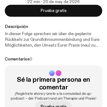
22 min · 20 de may de 2026
Prueba gratis
Descripción
In dieser Folge sprechen wir über die geplante
Rückkehr zur Grundlohnsummenbindung und Eure
Möglichkeiten, den Umsatz Eurer Praxis (neu) zu
gestalten. Die Episode richtet sich an Inhaberinnen
und Inhaber von Ergotherapie-, Logopädie-,
Comentarios
0
Physiotherapie- und Podologie-Praxen, die die
Sparmaßnahmen auch als Chance nutzen möchten.
In dieser Folge erfahrt Ihr: * was die heutige
Sé la primera persona en
Vergütungssituation von der vor etwa zehn Jahren
unterscheidet * wie der Praxisumsatz und die
comentar
Grundlohnsummenbindung zusammenhängen und
¡Regístrate ahora y únete a la comunidad de up-
* welche vorhandenen Hebel Ihr für Euren
podcast – der Podcast rund um Therapie und Praxis!
Praxisumsatz nutzen könnt Im Gespräch Björn
Prueba gratis