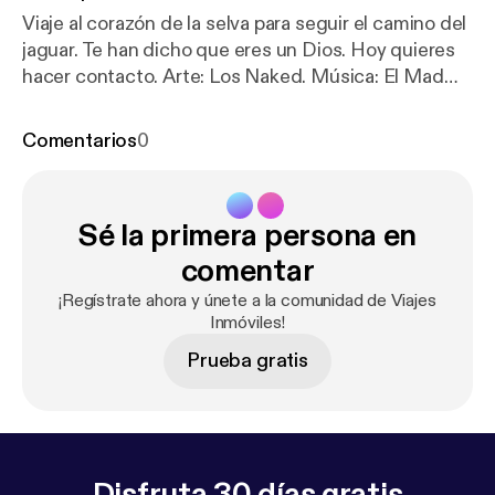
Viaje al corazón de la selva para seguir el camino del
jaguar. Te han dicho que eres un Dios. Hoy quieres
hacer contacto. Arte: Los Naked. Música: El Mad
Tree. Producción: Laura Ubaté. Más información
sobre WWF Colombia:
https://twitter.com/WWFCol
Comentarios
0
ombia
[
https://twitter.com/WWFColombia
] Más
información sobre CEALDES:
https://twitter.com/ce
aldes?lang=en
[
https://twitter.com/cealdes?lang=e
Sé la primera persona en
n
]
comentar
¡Regístrate ahora y únete a la comunidad de Viajes
Inmóviles!
Prueba gratis
Disfruta 30 días gratis