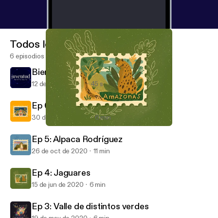
Todos los episodios
6 episodios
Bienvenid@ a mi nuevo podcast
12 de oct de 2024
45 s
Ep 6: Bahía de todos los santos.
30 de may de 2022
6 min
Ep 4: Jaguares
Viajes Inmóviles
Ep 5: Alpaca Rodríguez
26 de oct de 2020
11 min
Ep 4: Jaguares
15 de jun de 2020
6 min
Ep 3: Valle de distintos verdes