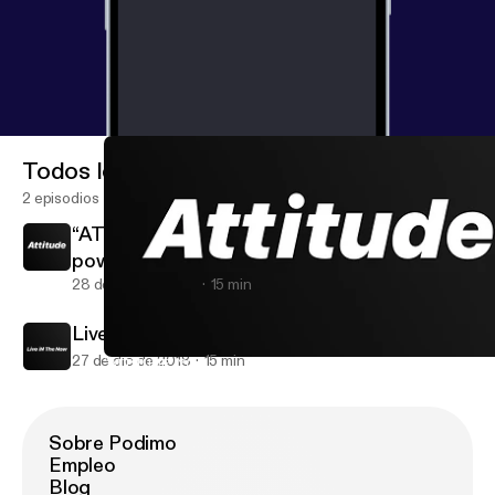
Todos los episodios
2 episodios
“ATTITUDE” YOU and only YOU have the
power over your own “Attitude”.
28 de ene de 2019
15 min
Live iN The Now
27 de dic de 2018
15 min
“ATTITUDE” YOU and only YOU have the power over your own “Att
WAHOOS iN Life
Sobre Podimo
Empleo
Blog