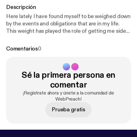
Descripción
Here lately I have found myself to be weighed down
by the events and obligations that are in my life.
This weight has played the role of getting me side
tracked on the things of God and have caused me
to be fixed on the things of this world. I'm sharing
Comentarios
0
this with you because I believe that I'm not the only
one going through this battle. Many brothers and
sister's of the Lord are out there and are fighting
Sé la primera persona en
this same spiritual war. I have been studying Bible
prophecy for a long time and I know that we are in
comentar
the Last days. Jesus Christ will soon return! This
¡Regístrate ahora y únete a la comunidad de
message is to give you hope and encourage you to
WebPreach!
keep on the firing line.
Prueba gratis