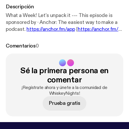
Descripción
What a Week! Let’s unpack it --- This episode is
sponsored by · Anchor: The easiest way to make a
podcast.
https://anchor.fm/app
[
https://anchor.fm/a
pp
]
Comentarios
0
Sé la primera persona en
comentar
¡Regístrate ahora y únete a la comunidad de
WhiskeyNights!
Prueba gratis