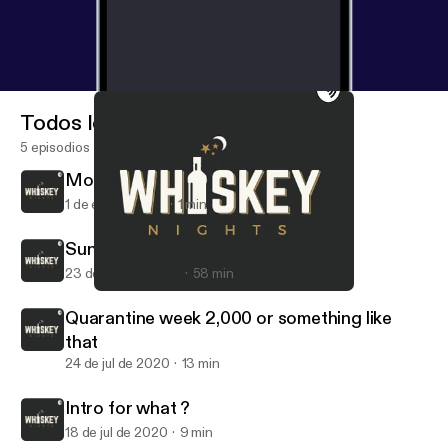
Todos los episodios
5 episodios
More to Come...
1 de ene de 2021
1 min
Sunday Funday😜
23 de ago de 2020
58 min
Quarantine week 2,000 or something like that
WhiskeyNights
Quarantine week 2,000 or something like
that
24 de jul de 2020
13 min
Intro for what ?
18 de jul de 2020
9 min