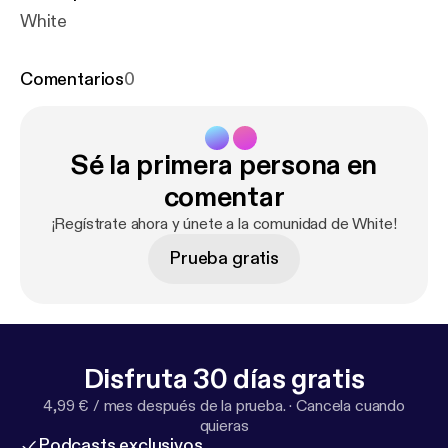
White
Comentarios
0
Sé la primera persona en
comentar
¡Regístrate ahora y únete a la comunidad de White!
Prueba gratis
Disfruta 30 días gratis
4,99 € / mes después de la prueba.
·
Cancela cuando
quieras
Podcasts exclusivos