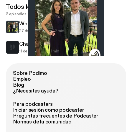
Todos los episodios
2 episodios
White
27 de jul de 2017
42 min
Champ on trading 1st pick
11 de jul de 2017
1 min
White
White
Sobre Podimo
Empleo
Blog
¿Necesitas ayuda?
Para podcasters
Iniciar sesión como podcaster
Preguntas frecuentes de Podcaster
Normas de la comunidad