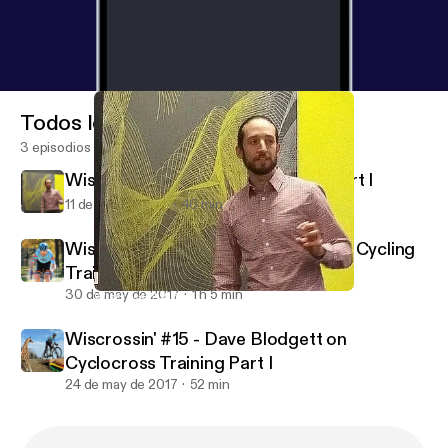
Todos los episodios
3 episodios
Wiscrossin' #17 - Jason Boynton Part I
11 de sep de 2017
46 min
Wiscrossin' #16 - David Blodgett on Cycling
Training Part II
30 de may de 2017
1 h 5 min
Wiscrossin' #17 - Jason Boynton Part I
Wiscrossin
Wiscrossin' #15 - Dave Blodgett on
Cyclocross Training Part I
24 de may de 2017
52 min