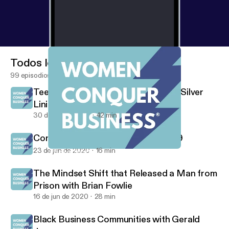
Todos los episodios
99 episodios
Teen Entrepreneurs Find Pandemic Silver
Lining
30 de jun de 2020
42 min
Consumer Behavior Since COVID-19
23 de jun de 2020
16 min
Effective Time Management Strategies
Women Conquer Business
The Mindset Shift that Released a Man from
Prison with Brian Fowlie
16 de jun de 2020
28 min
Black Business Communities with Gerald