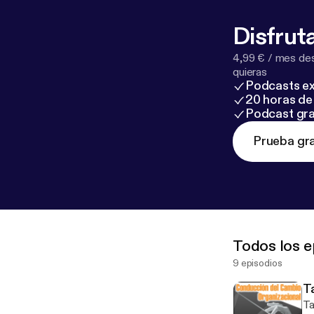
Disfruta
4,99 € / mes des
quieras
Podcasts ex
20 horas de 
Podcast gra
Prueba gra
Todos los e
9 episodios
T
Tall