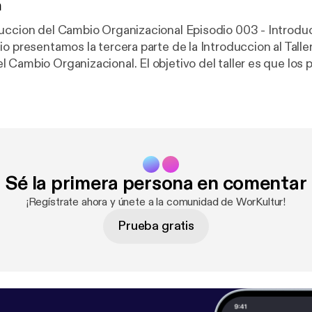
n
Cambio Organizacional Episodio 003 - Introduccion al Taller
o presentamos la tercera parte de la Introduccion al Talle
ional. El objetivo del taller es que los participantes
as estrategias y herramientas para conducir de forma efe
bio en su organizacion, en equipos de trabajo y en las per
hablamos de dos de los actores clave en los procesos de c
ion. Visitanos en www.workultur.com o contactanos
redaccion sin acentos debido a la cofiguracion de
Sé la primera persona en comentar
¡Regístrate ahora y únete a la comunidad de WorKultur!
Prueba gratis