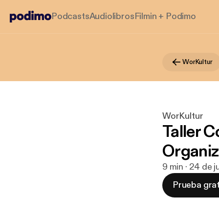
Podcasts
Audiolibros
Filmin + Podimo
WorKultur
WorKultur
Taller 
Organiz
9 min · 24 de 
Prueba grat