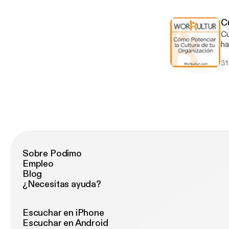
co
tr
C
or
Cult
re
ha
tr
31
or
au
pr
In
he
co
¿Q
Sobre Podimo
Empleo
Blog
¿Necesitas ayuda?
Escuchar en iPhone
Escuchar en Android