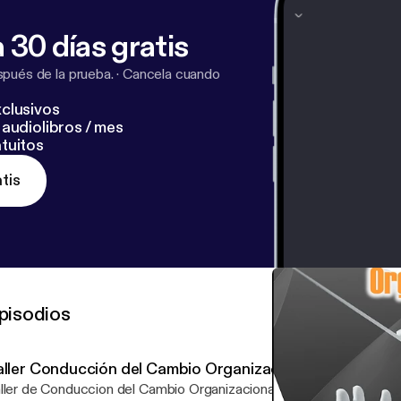
 30 días gratis
pués de la prueba.
·
Cancela cuando
clusivos
audiolibros / mes
tuitos
tis
pisodios
aller Conducción del Cambio Organizacional - Ep 03
er de Conduccion del Cambio Organizacional Episodio 003 - Introduccion al Taller