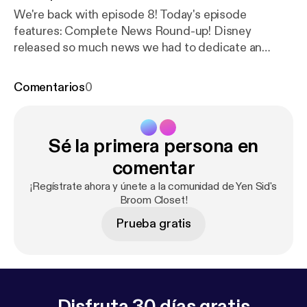
We're back with episode 8! Today's episode
features: Complete News Round-up! Disney
released so much news we had to dedicate an
entire show to it all! Plus, we're headed to Walt
Disney World! Be sure to follow us on Facebook,
Comentarios
0
Twitter, and Periscope for live-casts on location!
Like us on Facebook and Twitter! @yensidsbroom
and Facebook.com/YenSidsBroomCloset
Sé la primera persona en
comentar
¡Regístrate ahora y únete a la comunidad de Yen Sid's
Broom Closet!
Prueba gratis
Disfruta 30 días gratis