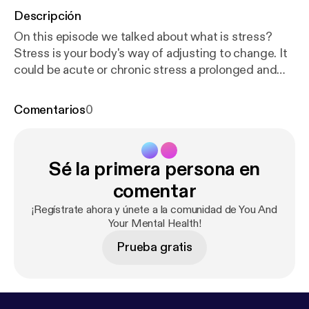
Descripción
On this episode we talked about what is stress?
Stress is your body's way of adjusting to change. It
could be acute or chronic stress a prolonged and
constant feeling of stress that can negatively
affect your health if it goes untreated. It can be
Comentarios
0
caused by the everyday pressures of balancing
family and work or by traumatic situations.
Sé la primera persona en
comentar
¡Regístrate ahora y únete a la comunidad de You And
Your Mental Health!
Prueba gratis