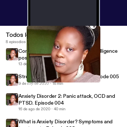
Todos los episodios
8 episodios
Communications and Emotional intelligence
post COVID-19
13 de nov de 2020
25 min
Stress and coping Mechanism. Episode 005
9 de sep de 2020
18 min
Stress and coping Mechanism. Episode 005
You And Your Mental Health
Anxiety Disorder 2: Panic attack, OCD and
PTSD. Episode 004
16 de ago de 2020
40 min
What is Anxiety Disorder? Symptoms and