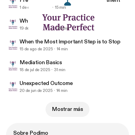
Precision Relief: Targeted Pain Treatment
1 de ene de 2026
15 min
Where AI Meets Medicine
19 de sep de 2025
29 min
Where AI Meets Medicine
Your Practice Made Perfect
When the Most Important Step is to Stop
15 de ago de 2025
14 min
Mediation Basics
18 de jul de 2025
31 min
Unexpected Outcome
20 de jun de 2025
14 min
Mostrar más
Sobre Podimo