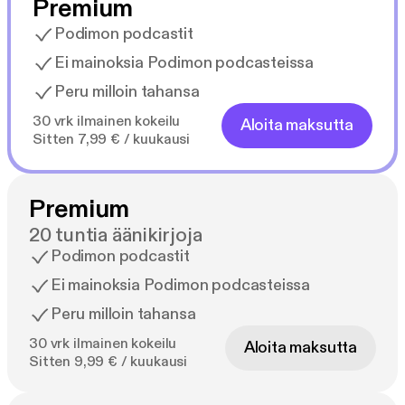
Premium
Näihin kysymyksiin kirjan kirjoittaja Linda Rantanen
etsii vastauksia poliisin asiakirjojen sekä omaisten ja
Podimon podcastit
asiantuntijahaastattelujen avulla. Rantanen on
Ei mainoksia Podimon podcasteissa
kirjoittanut aiemmin julkaistut kirjat Rikosten Rauma
Peru milloin tahansa
ja Musta Raivo.
30 vrk ilmainen kokeilu
Aloita maksutta
Sitten 7,99 € / kuukausi
Premium
20 tuntia äänikirjoja
Podimon podcastit
Ei mainoksia Podimon podcasteissa
Peru milloin tahansa
30 vrk ilmainen kokeilu
Aloita maksutta
Sitten 9,99 € / kuukausi