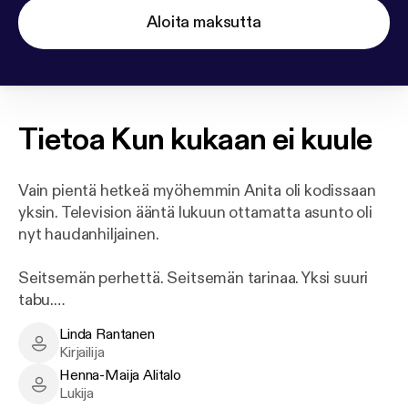
Aloita maksutta
Tietoa
Kun kukaan ei kuule
Vain pientä hetkeä myöhemmin Anita oli kodissaan
yksin. Television ääntä lukuun ottamatta asunto oli
nyt haudanhiljainen.
Seitsemän perhettä. Seitsemän tarinaa. Yksi suuri
tabu.
Linda Rantanen
POLIISI TUTKII BULEVARDIN PERHESURMAA
Linda Rantanen - Author
Kirjailija
KOLMENA MURHANA
Henna-Maija Alitalo
RAUTAVAARAN PERHESURMA: ÄITI OLI
Henna-Maija Alitalo - Narrator
Lukija