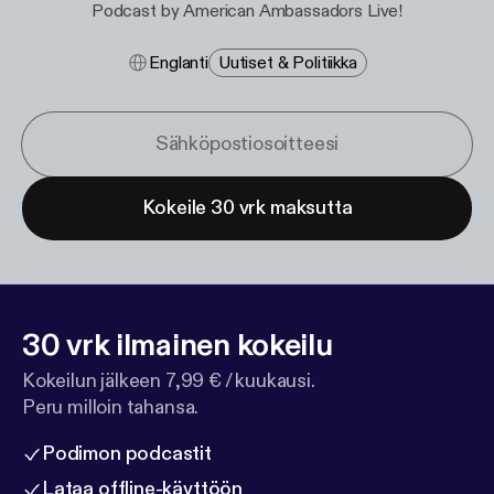
Podcast by American Ambassadors Live!
Englanti
Uutiset & Politiikka
Kokeile 30 vrk maksutta
30 vrk ilmainen kokeilu
Kokeilun jälkeen 7,99 € / kuukausi.
Peru milloin tahansa.
Podimon podcastit
Lataa offline-käyttöön