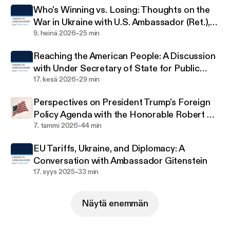
Who's Winning vs. Losing: Thoughts on the
individuals or organizations that provide financial
War in Ukraine with U.S. Ambassador (Ret.),
support to the Council of American Ambassadors.
-
Bill Taylor
9. heinä 2026
25 min
Reaching the American People: A Discussion
with Under Secretary of State for Public
-
Diplomacy Sarah Rogers
17. kesä 2026
29 min
Perspectives on President Trump's Foreign
Policy Agenda with the Honorable Robert C.
-
O'Brien
7. tammi 2026
44 min
EU Tariffs, Ukraine, and Diplomacy: A
Conversation with Ambassador Gitenstein
-
17. syys 2025
33 min
Näytä enemmän