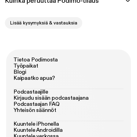
Kuinka peruuttaa Podimo-tilaus
Lisää kysymyksiä & vastauksia
Tietoa Podimosta
Työpaikat
Blogi
Kaipaatko apua?
Podcastaajille
Kirjaudu sisään podcastaajana
Podcastaajan FAQ
Yhteisön säännöt
Kuuntele iPhonella
Kuuntele Androidilla
Kuuntele verkossa