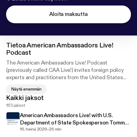
Aloita maksutta
Tietoa
American Ambassadors Live!
Podcast
The American Ambassadors Live! Podcast
(previously called CAA Live!) invites foreign policy
experts and practitioners from the United States
and around the world to share their perspectives on
Näytä enemmän
critical international issues.
Kaikki jaksot
163 jaksot
Disclaimer:
Views expressed on this program are solely those of
American Ambassadors Live! with U.S.
individual members and should not be construed as
Department of State Spokesperson Tommy
those of the Council of American Ambassadors,
-
Pigott
16. heinä 2026
26 min
executive leadership, membership as a whole, or