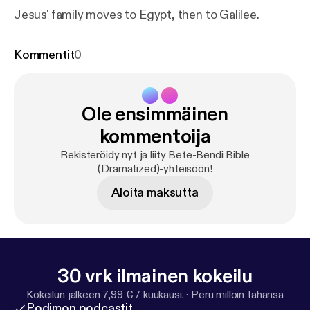
Jesus' family moves to Egypt, then to Galilee.
Kommentit
0
Ole ensimmäinen
kommentoija
Rekisteröidy nyt ja liity Bete-Bendi Bible
(Dramatized)-yhteisöön!
Aloita maksutta
30 vrk ilmainen kokeilu
Kokeilun jälkeen 7,99 € / kuukausi.
·
Peru milloin tahansa
Podimon podcastit