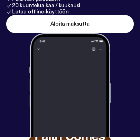
20 kuunteluaikaa / kuukausi
Lataa offline-käyttöön
Aloita maksutta