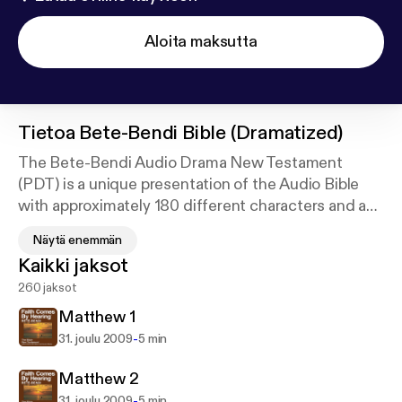
Aloita maksutta
Tietoa
Bete-Bendi Bible (Dramatized)
The Bete-Bendi Audio Drama New Testament
(PDT) is a unique presentation of the Audio Bible
with approximately 180 different characters and a
digitally recorded sound track with full sound
Näytä enemmän
effects. For a list of other available languages go to
Kaikki jaksot
our website at
http://FaithComesByHearing.com
.
260 jaksot
The mission of Faith Comes By Hearing is to bring
His Church together and make disciples from every
Matthew 1
nation, tribe, language, and people: to give every
-
31. joulu 2009
5 min
person the opportunity to listen completely through
the New Testament in their heart language.
Matthew 2
-
31. joulu 2009
5 min