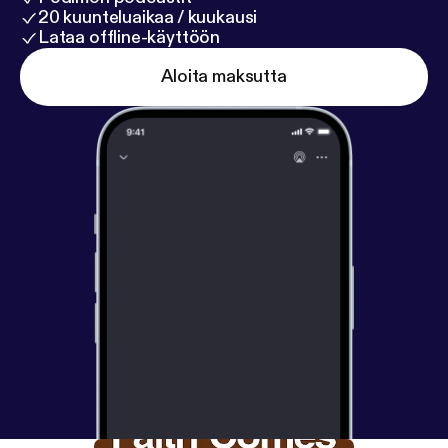
20 kuunteluaikaa / kuukausi
Lataa offline-käyttöön
Aloita maksutta