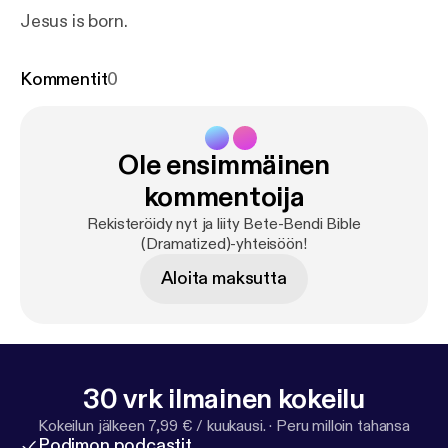
Jesus is born.
Kommentit
0
Ole ensimmäinen
kommentoija
Rekisteröidy nyt ja liity Bete-Bendi Bible
(Dramatized)-yhteisöön!
Aloita maksutta
30 vrk ilmainen kokeilu
Kokeilun jälkeen 7,99 € / kuukausi.
·
Peru milloin tahansa
Podimon podcastit