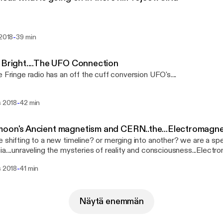
-
 2018
39 min
 Bright....The UFO Connection
e Fringe radio has an off the cuff conversion UFO's....
-
s 2018
42 min
oon's Ancient magnetism and CERN..the...Electromagn
 shifting to a new timeline? or merging into another? we are a sp
a....unraveling the mysteries of reality and consciousness...Electro
l connected...or are we?
-
s 2018
41 min
Näytä enemmän