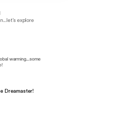
l
...let's explore
lobal warming....some
o!
the Dreamaster!