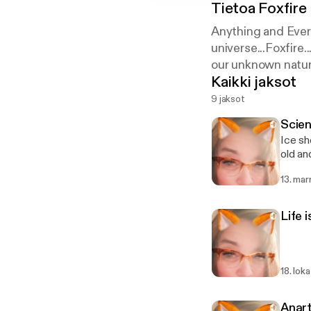
Tietoa
Foxfire
Anything and Every
universe...Foxfire.
our unknown nature
Kaikki jaksot
9 jaksot
Scie
Ice sh
old an
13. mar
Life 
18. lok
Anart