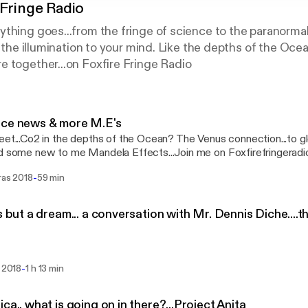
 Fringe Radio
thing goes...from the fringe of science to the paranorma
..the illumination to your mind. Like the depths of the Ocean
 together...on Foxfire Fringe Radio
nce news & more M.E's
eet...Co2 in the depths of the Ocean? The Venus connection...to g
d some new to me Mandela Effects...Join me on Foxfirefringeradi
-
ras 2018
59 min
is but a dream... a conversation with Mr. Dennis Diche....
-
a 2018
1 h 13 min
ica.. what is going on in there?...Project Anita