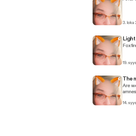
3. loka
Light
Foxfir
19. syy
The m
Are we
amnesi
are al
14. syy