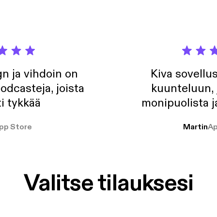
n ja vihdoin on
Kiva sovellu
odcasteja, joista
kuunteluun, 
i tykkää
monipuolista j
pp Store
Martin
Ap
Valitse tilauksesi