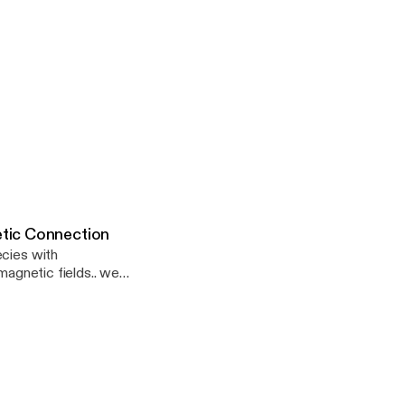
etic Connection
ecies with
magnetic fields.. we