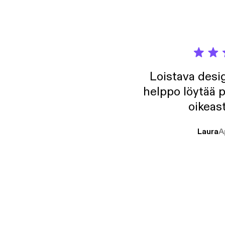
Loistava desig
helppo löytää p
oikeast
Laura
A