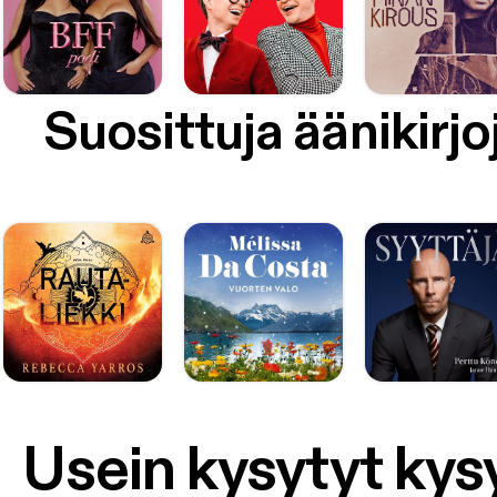
Suosittuja äänikirjo
Usein kysytyt ky