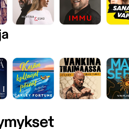
ja
symykset