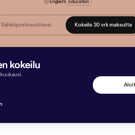
Englanti
Education
Kokeile 30 vrk maksutta
en kokeilu
 kuukausi.
Aloi
n