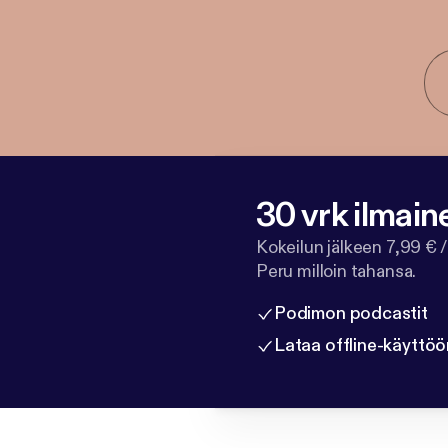
30 vrk ilmain
Kokeilun jälkeen 7,99 € /
Peru milloin tahansa.
Podimon podcastit
Lataa offline-käyttöö