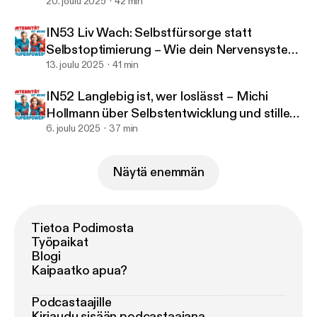
formen
20. joulu 2025
42 min
IN53 Liv Wach: Selbstfürsorge statt
Selbstoptimierung – Wie dein Nervensystem
dich wirklich trägt
13. joulu 2025
41 min
IN52 Langlebig ist, wer loslässt – Michi
Hollmann über Selbstentwicklung und stille
Stärke
6. joulu 2025
37 min
Näytä enemmän
Tietoa Podimosta
Työpaikat
Blogi
Kaipaatko apua?
Podcastaajille
Kirjaudu sisään podcastaajana