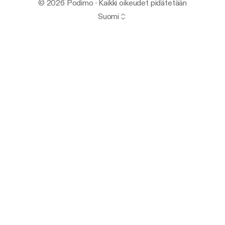
© 2026 Podimo · Kaikki oikeudet pidätetään
Suomi