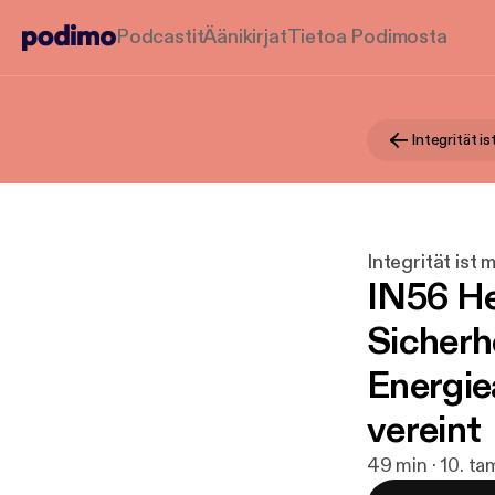
Podcastit
Äänikirjat
Tietoa Podimosta
Integrität i
Integrität ist
IN56 He
Sicherhe
Energie
vereint
49 min · 10. t