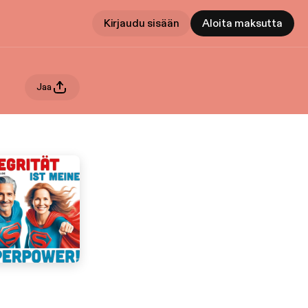
Kirjaudu sisään
Aloita maksutta
Jaa