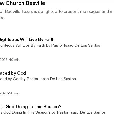
y Church Beeville
f Beeville Texas is delighted to present messages and m
es.
ighteous Will Live By Faith
ghteous Will Live By Faith by Pastor Isaac De Los Santos
-
u 2023
40 min
aced by God
ced by God by Pastor Isaac De Los Santos
-
u 2023
56 min
Is God Doing In This Season?
s God Doing In This Season? by Pastor Isaac De Los Santos