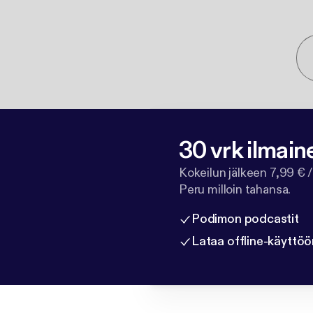
30 vrk ilmain
Kokeilun jälkeen 7,99 € /
Peru milloin tahansa.
Podimon podcastit
Lataa offline-käyttöö