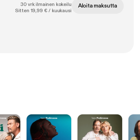
30 vrk ilmainen kokeilu
Aloita maksutta
Sitten 19,99 € / kuukausi