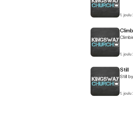
1. joul
Climb
Climbi
1. joul
Still
Still 
1. joul