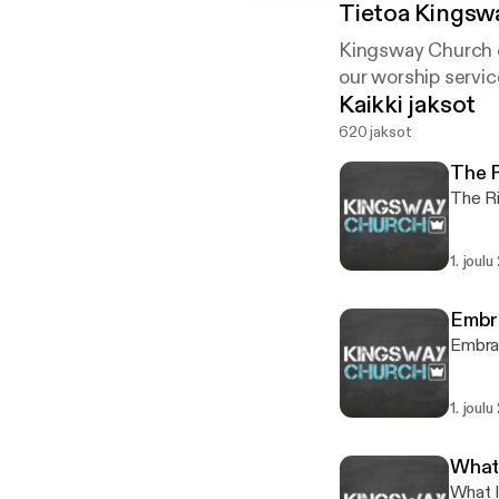
Tietoa
Kingswa
Kingsway Church o
our worship servic
Kaikki jaksot
620 jaksot
The R
The Ri
1. joul
Embr
Embra
1. joul
What 
What I