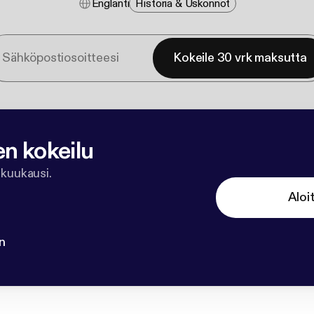
Englanti
Historia & Uskonnot
Kokeile 30 vrk maksutta
en kokeilu
 kuukausi.
Aloi
n