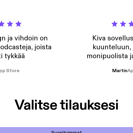
n ja vihdoin on
Kiva sovellu
odcasteja, joista
kuunteluun, 
i tykkää
monipuolista j
pp Store
Martin
Ap
Valitse tilauksesi
Suosituimmat