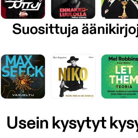
Suosittuja äänikirjo
Usein kysytyt ky