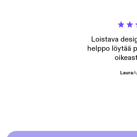
Loistava desig
helppo löytää p
oikeast
Laura
A