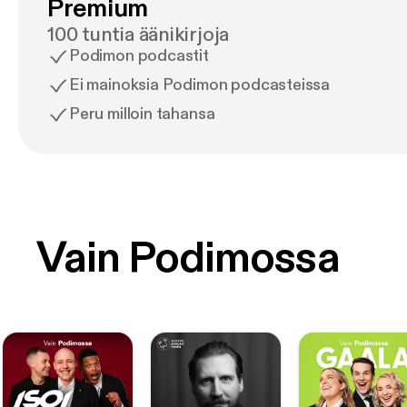
Premium
100 tuntia äänikirjoja
Podimon podcastit
Ei mainoksia Podimon podcasteissa
Peru milloin tahansa
Vain Podimossa