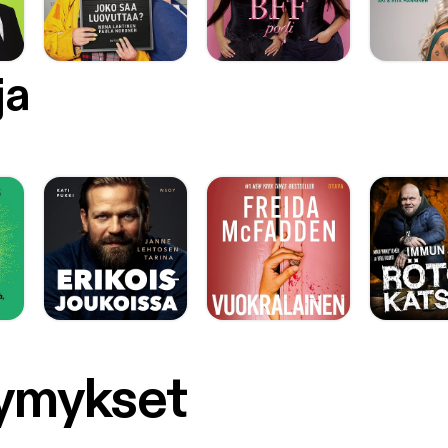
ja
symykset