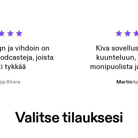
n ja vihdoin on
Kiva sovellu
odcasteja, joista
kuunteluun, 
i tykkää
monipuolista j
pp Store
Martin
Ap
Valitse tilauksesi