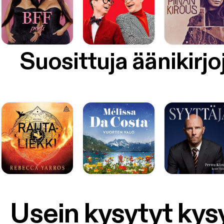
Suosittuja äänikirjo
Usein kysytyt ky