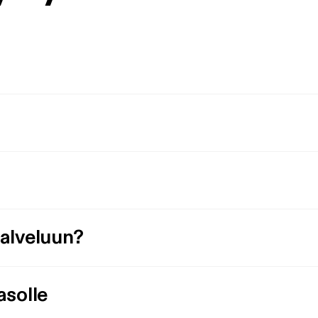
palveluun?
asolle