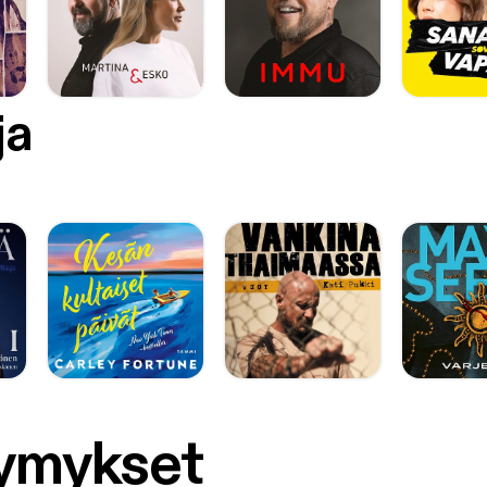
ja
symykset