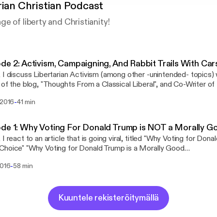
rian Christian Podcast
e of liberty and Christianity!
de 2: Activism, Campaigning, And Rabbit Trails With Ca
 I discuss Libertarian Activism (among other -unintended- topics)
 of the blog, "Thoughts From a Classical Liberal", and Co-Writer of 
osts "Should the United States be a Theocracy?" and "The Failure
-
 2016
41 min
ordpress.com/
 the United States be a Theocracy:
libertarianchristian.wordpress.com/2016/07/29/theocracy/ The Failure of the War on
de 1: Why Voting For Donald Trump is NOT a Morally G
https://libertarianchristian.wordpress.com/2016/08/05/legalize-drugs/ Joh
 I react to an article that is going viral, titled "Why Voting for Dona
n vs Trump Polls:
or Donald Trump is a Morally Good
/www.realclearpolitics.com/epolls/2016/president/us/general_ele
e":http://townhall.com/columnists/waynegrudem/2016/07/28/why-
49.html#polls Hillary Clinton Favorability/Unfavorability:
-
2016
58 min
s-a-morally-good-choice-n2199564 Patreon:
/www.realclearpolitics.com/epolls/other/clinton_favorableunfavorable-11
//www.patreon.com/libertarianchristian Libertarian Christian:
Favorability/Unfavorability:
arianchristian.wordpress.com
/www.realclearpolitics.com/epolls/other/trump_favorableunfavora
Kuuntele rekisteröitymällä