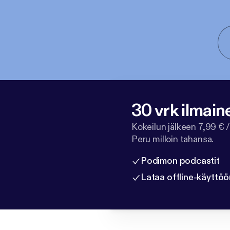
30 vrk ilmain
Kokeilun jälkeen 7,99 € /
Peru milloin tahansa.
Podimon podcastit
Lataa offline-käyttöö