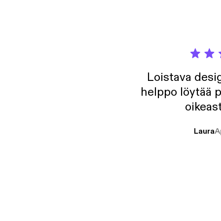
Loistava desig
helppo löytää p
oikeast
Laura
A