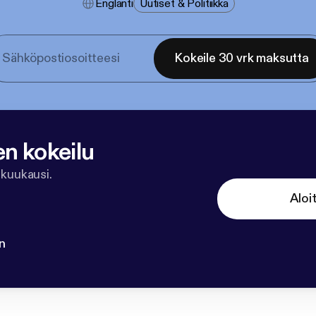
Englanti
Uutiset & Politiikka
Kokeile 30 vrk maksutta
en kokeilu
 kuukausi.
Aloi
n