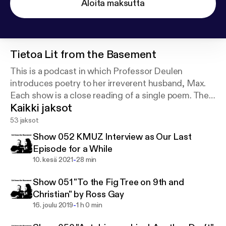
Aloita maksutta
Tietoa
Lit from the Basement
This is a podcast in which Professor Deulen
introduces poetry to her irreverent husband, Max.
Each show is a close reading of a single poem. They
Kaikki jaksot
discuss it for a bit, allowing the conversation to take
on a life of its own.
53 jaksot
Show 052 KMUZ Interview as Our Last
Episode for a While
-
10. kesä 2021
28 min
Show 051 "To the Fig Tree on 9th and
Christian" by Ross Gay
-
16. joulu 2019
1 h 0 min