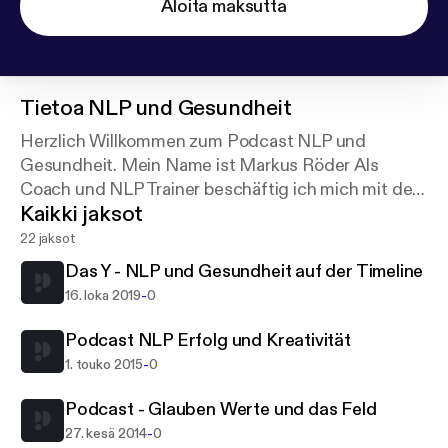
Aloita maksutta
Tietoa
NLP und Gesundheit
Herzlich Willkommen zum Podcast NLP und
Gesundheit. Mein Name ist Markus Röder Als
Coach und NLP Trainer beschäftig ich mich mit dem
Kaikki jaksot
Thema Gesundheit. Dieser Podcast ist eine Quelle
von Techniken und Trancen aus dem NLP für
22 jaksot
verschiedene Gesundheitsbereiche.
Das Y - NLP und Gesundheit auf der Timeline
-
16. loka 2019
0
Podcast NLP Erfolg und Kreativität
-
1. touko 2015
0
Podcast - Glauben Werte und das Feld
-
27. kesä 2014
0