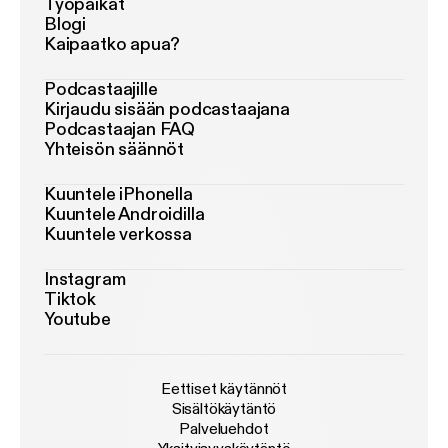
Työpaikat
Blogi
Kaipaatko apua?
Podcastaajille
Kirjaudu sisään podcastaajana
Podcastaajan FAQ
Yhteisön säännöt
Kuuntele iPhonella
Kuuntele Androidilla
Kuuntele verkossa
Instagram
Tiktok
Youtube
Eettiset käytännöt
Sisältökäytäntö
Palveluehdot