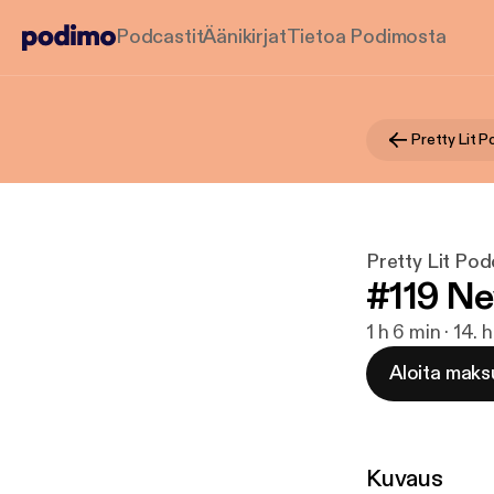
Podcastit
Äänikirjat
Tietoa Podimosta
Pretty Lit 
Pretty Lit Pod
#119 Ne
1 h 6 min · 14.
Aloita maks
Kuvaus