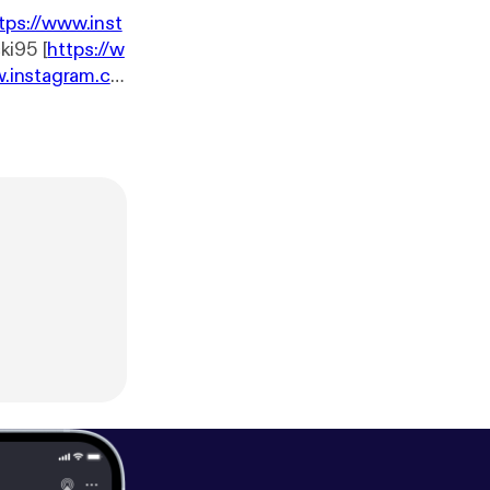
tps://www.inst
ki95 [
https://w
w.instagram.co
stagram.com/B
odcast
] (
http
patreon.com/p