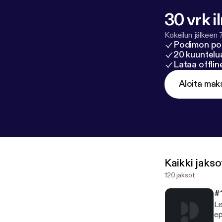
30 vrk i
Kokeilun jälkeen 
Podimon po
20 kuuntelua
Lataa offli
Aloita mak
Kaikki jakso
120 jaksot
#
Li
ep