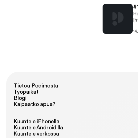
#
Hi, we're 
[htt
@D
14
[h
[ht
[h
(ht
[h
(h
Tietoa Podimosta
Työpaikat
Blogi
Kaipaatko apua?
Kuuntele iPhonella
Kuuntele Androidilla
Kuuntele verkossa