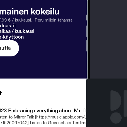
lmainen kokeilu
7,99 € / kuukausi.
·
Peru milloin tahansa
dcastit
ikaa / kuukausi
ne-käyttöön
sutta
t
123 Embracing everything about Me ft. @Gevonchai
sten to Mirror Talk [https://music.apple.com/us/album/mirror-talk-v
/1526067042] Listen to Gevonchai's Testimony