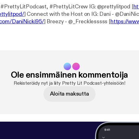
Hi, we're back. #PrettyLitPodcast, #PrettyLitCrew IG: @prettylitpod [
ht
ttylitpod/
] Connect with the Host on IG: Dani - @DaniNic
com/DaniNicki95/
] Breezy - @_Frecklesssss [
https://ww
ss/
] Brittany Shontel - @BrittanyShontel [
https://www.in
/
] Support the show [
https://www.patreon.com/prettylitp
on.com/prettylitpodcast
) Support the show [
https://www.
t
] (
https://www.patreon.com/prettylitpodcast
)
Ole ensimmäinen kommentoija
Rekisteröidy nyt ja liity Pretty Lit Podcast-yhteisöön!
Aloita maksutta