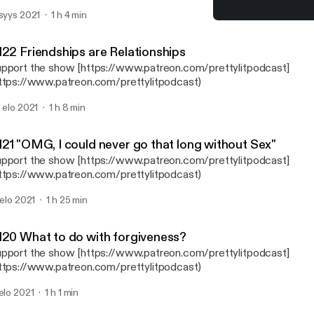
ttps://music.apple.com/us/album/gevonchais-testimony/1482193
 syys 2021
1 h 4 min
3867] Connect with Gevonchai on IG: @Gevonchai
#119 New Episode, New B
ttps://www.instagram.com/gevonchai/?utm_medium=copy_link]
Pretty Lit Podcast
ttps://www.instagram.com/ghettomantras/?utm_medium=copy_link] Purcha
122 Friendships are Relationships
re Package www.GhettoMantras.com [https://www.ghettomantr
pport the show [https://www.patreon.com/prettylitpodcast]
rettyLitPodcast, #PrettyLitCrew IG: @prettylitpod
ttps://www.patreon.com/prettylitpodcast)
ps://www.instagram.com/prettylitpod/] Connect with the Host on IG: Dani -
aniNicki95 [https://www.instagram.com/DaniNicki95/] Breezy -
. elo 2021
1 h 8 min
ttps://www.instagram.com/_Frecklesssss/] Brittany Shontel - @Br
tps://www.instagram.com/BrittanyShontel/] Support the show
ttps://www.patreon.com/prettylitpodcast]
121 "OMG, I could never go that long without Sex"
ttps://www.patreon.com/prettylitpodcast)
pport the show [https://www.patreon.com/prettylitpodcast]
ttps://www.patreon.com/prettylitpodcast)
. elo 2021
1 h 25 min
120 What to do with forgiveness?
pport the show [https://www.patreon.com/prettylitpodcast]
ttps://www.patreon.com/prettylitpodcast)
 elo 2021
1 h 1 min