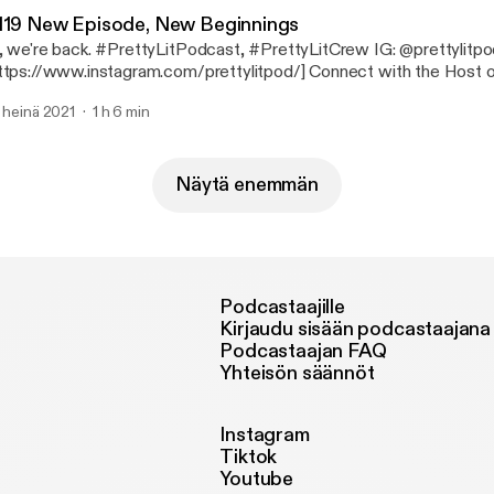
119 New Episode, New Beginnings
back. #PrettyLitPodcast, #PrettyLitCrew IG: @prettylitpod
ps://www.instagram.com/prettylitpod/] Connect with the Host on IG: Dani -
aniNicki95 [https://www.instagram.com/DaniNicki95/] Breezy -
. heinä 2021
1 h 6 min
ttps://www.instagram.com/_Frecklesssss/] Brittany Shontel - @Br
tps://www.instagram.com/BrittanyShontel/] Support the show
ttps://www.patreon.com/prettylitpodcast]
tps://www.patreon.com/prettylitpodcast) Support the show
Näytä enemmän
ttps://www.patreon.com/prettylitpodcast]
ttps://www.patreon.com/prettylitpodcast)
Podcastaajille
Kirjaudu sisään podcastaajana
Podcastaajan FAQ
Yhteisön säännöt
Instagram
Tiktok
Youtube