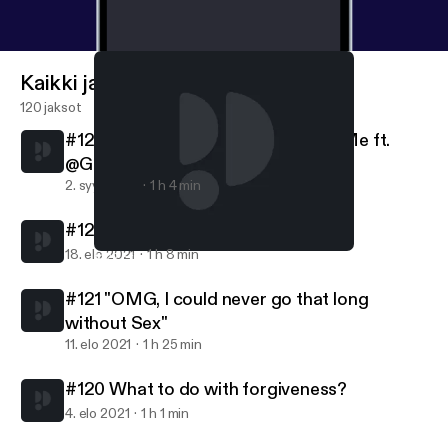
Kaikki jaksot
120 jaksot
#123 Embracing everything about Me ft.
@Gevonchai
2. syys 2021
1 h 4 min
#122 Friendships are Relationships
18. elo 2021
1 h 8 min
#122 Friendships are Relationships
Pretty Lit Podcast
#121 "OMG, I could never go that long
without Sex"
11. elo 2021
1 h 25 min
#120 What to do with forgiveness?
4. elo 2021
1 h 1 min