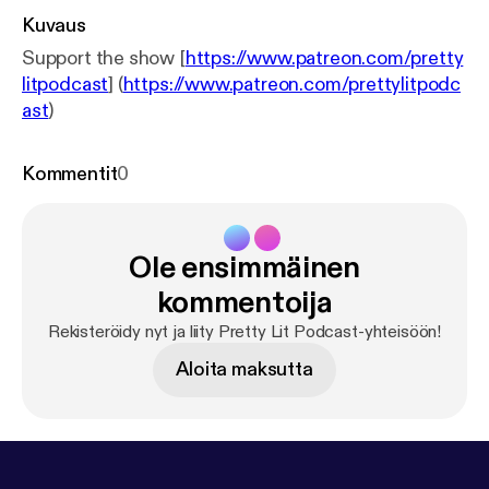
Kuvaus
Support the show [
https://www.patreon.com/pretty
litpodcast
] (
https://www.patreon.com/prettylitpodc
ast
)
Kommentit
0
Ole ensimmäinen
kommentoija
Rekisteröidy nyt ja liity Pretty Lit Podcast-yhteisöön!
Aloita maksutta