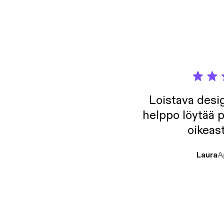
negatiivinen stigma? Seksityö
ryöstö
kokeneit
asiant
sekä e
paritu
Rainial
Loistava desig
helppo löytää p
oikeast
Laura
A