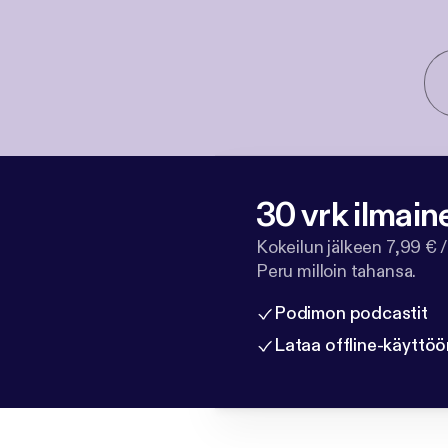
30 vrk ilmain
Kokeilun jälkeen 7,99 € /
Peru milloin tahansa.
Podimon podcastit
Lataa offline-käyttöö