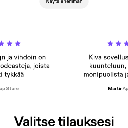
ntekijät ovat intiimissä tilanteessa myös alttiita väkivallalle ja
Näytä enemmän
ille. Miten he huolehtivat omasta työturvallisuudestaan? Tiina ja M
a seksityöntekijöitä, joille seksityö on oma, vapaaehtoinen valinta. Rahan takii -sarj
untijoina ovat paritusrikollisuuteen erikoistunut ex-rikosylikonstaap
ntinen rikostarkastaja Petri Rainiala. Eriksson on tutkinut uransa ai
s- ja ihmiskaupparikosta. Näissä tapauksissa lähes kaikissa on toimi
a.
n ja vihdoin on
Kiva sovellu
odcasteja, joista
kuunteluun, 
i tykkää
monipuolista j
pp Store
Martin
Ap
Valitse tilauksesi