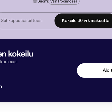
Suomi
Vain Podimossa
Kokeile 30 vrk maksutta
en kokeilu
 kuukausi.
Aloi
n