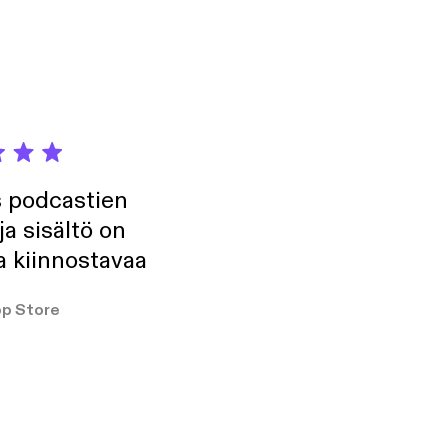
arianne ovat
an
eli Kenneth Eriksson
kana lähes 200
nut tutkinnanjohtajana
s podcastien
ja sisältö on
a kiinnostavaa
p Store