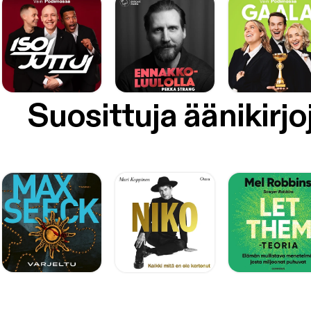
Suosittuja äänikirjo