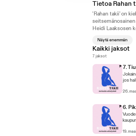
Tietoa
Rahan t
'Rahan takii' on k
seitsemänosainen s
Heidi Laaksosen k
koskettavia tarinoi
Näytä enemmän
Rainiala valottavat
Kaikki jaksot
Podcast haastaa k
7 jaksot
seksityötä kohtaan.
tätä kiistanalaist
7. Ti
monet kasvot suom
Jokain
jos ha
sääntö
26. ma
asunto
sillä ne koettele
mutta 
6. Pi
näköku
Vuoden
äänessä seks
kaupun
paritu
muuttu
rikost
19. maa
pelkäs
ihmisk