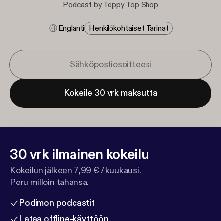
Podcast by Teppy Top Shop
Englanti
Henkilökohtaiset Tarinat
Kokeile 30 vrk maksutta
30 vrk ilmainen kokeilu
Kokeilun jälkeen 7,99 € / kuukausi.
Peru milloin tahansa.
Podimon podcastit
Lataa offline-käyttöön