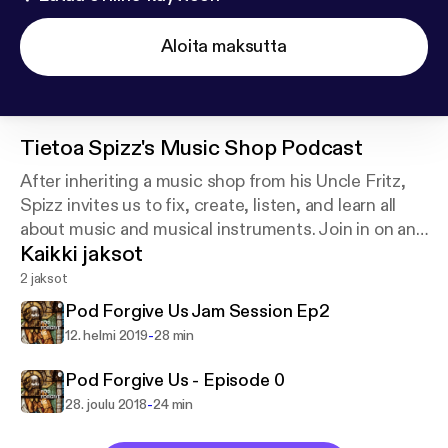
Aloita maksutta
Tietoa
Spizz's Music Shop Podcast
After inheriting a music shop from his Uncle Fritz,
Spizz invites us to fix, create, listen, and learn all
about music and musical instruments. Join in on an
Kaikki jaksot
audio journey that promises...to not be too annoying
to listen to in the car with the kids.
2 jaksot
Pod Forgive Us Jam Session Ep2
-
12. helmi 2019
28 min
Pod Forgive Us - Episode 0
-
28. joulu 2018
24 min