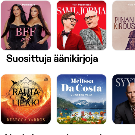
Suosittuja äänikirjoja