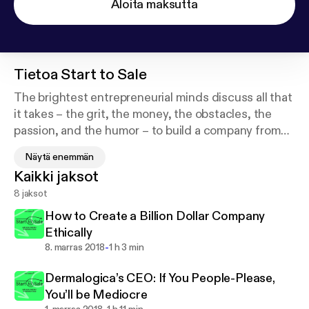
Aloita maksutta
Tietoa
Start to Sale
The brightest entrepreneurial minds discuss all that
it takes – the grit, the money, the obstacles, the
passion, and the humor – to build a company from
launch to exit. Join in with hosts and renowned
Näytä enemmän
leaders, Erin Patinkin (CEO & Founder of Ovenly)
Kaikki jaksot
and Natasha Case (CEO & Founder of Coolhaus)
8 jaksot
every Thursday for fascinating conversations about
the journey to succeed in business. Produced by
How to Create a Billion Dollar Company
Eater and the Vox Media Podcast Network.
Ethically
-
8. marras 2018
1 h 3 min
Dermalogica’s CEO: If You People-Please,
You’ll be Mediocre