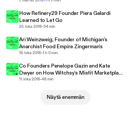
-
1. marras 2018
1 h 11 min
How Refinery29 Founder Piera Gelardi
Learned to Let Go
-
25. loka 2018
54 min
Ari Weinzweig, Founder of Michigan's
Anarchist Food Empire Zingerman's
-
18. loka 2018
1 h 0 min
Co Founders Penelope Gazin and Kate
Dwyer on How Witchsy’s Misfit Marketplace
-
Helps Artists Win
11. loka 2018
48 min
Näytä enemmän