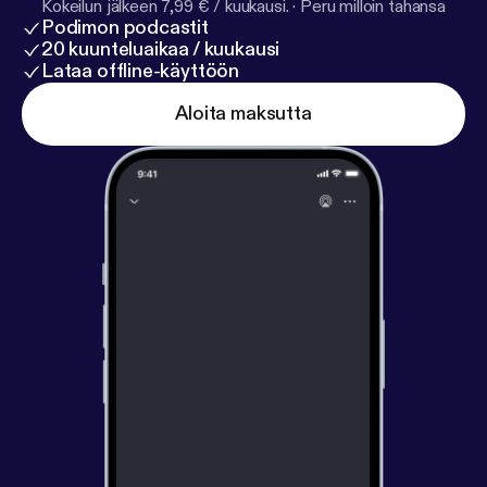
Kokeilun jälkeen 7,99 € / kuukausi.
·
Peru milloin tahansa
Podimon podcastit
20 kuunteluaikaa / kuukausi
Lataa offline-käyttöön
Aloita maksutta