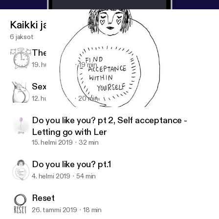
Kaikki jaksot
6 jaksot
The Late bloomer chronicles
19. huhti 2019
19 min
Sexual Abuse Awareness Month
12. huhti 2019
20 min
Do you like you? pt.1
The mo.re podcast
Do you like you? pt 2, Self acceptance -
Letting go with Ler
15. helmi 2019
32 min
Do you like you? pt.1
4. helmi 2019
54 min
Reset
26. tammi 2019
18 min