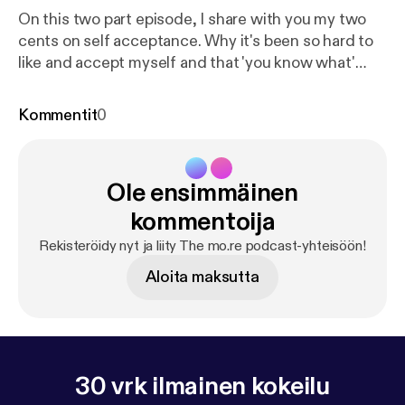
On this two part episode, I share with you my two
cents on self acceptance. Why it's been so hard to
like and accept myself and that 'you know what'
moment when I chose to accept me exactly how I
am and the world can follow suit. We also see what
Kommentit
0
may stop us from accepting our amazing selves and
miss out on the best parts of our lives. In part 2 we
have a guest on board and she will share her
Ole ensimmäinen
perspective, on family, friends, faith and self
acceptance.
kommentoija
Rekisteröidy nyt ja liity The mo.re podcast-yhteisöön!
Aloita maksutta
30 vrk ilmainen kokeilu