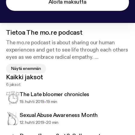
Aloita maksutta
Tietoa
The mo.re podcast
The mo.re podcast is about sharing our human
experiences and get to see life through each others
eyes as we embrace radical empathy.
Näytä enemmän
Here, we go deep to understand why we respond
Kaikki jaksot
the way we do and how can we re-express our
6 jaksot
beliefs' and see how all our stories bring us together
as we seek a mo.re meaningful journey in life.
The Late bloomer chronicles
-
19. huhti 2019
19 min
https://www.pinterest.com/antrell223/?amp_client
Sexual Abuse Awareness Month
_id=_NIV1yMnNbVZPcXGx2yJi5vrUO_7s-n5DC0X
-
12. huhti 2019
20 min
tzBkoCdc6SwPXHe-QhRPtt4SPzS3&mweb_unau