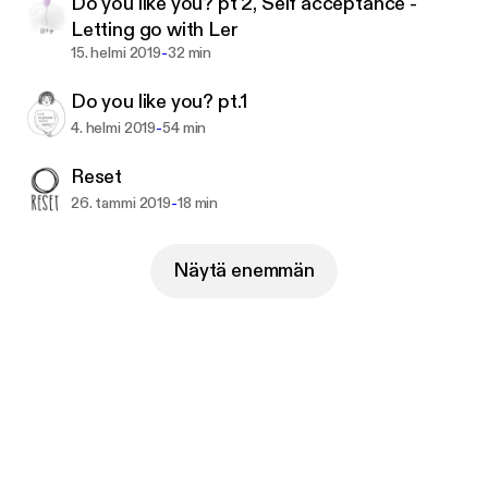
Do you like you? pt 2, Self acceptance -
th_id=a35ae6796a96466d813ac13c4d8864ce
Letting go with Ler
-
15. helmi 2019
32 min
Do you like you? pt.1
-
4. helmi 2019
54 min
Reset
-
26. tammi 2019
18 min
Näytä enemmän