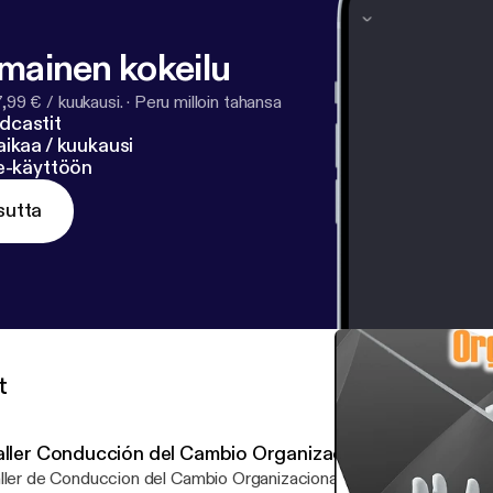
lmainen kokeilu
7,99 € / kuukausi.
·
Peru milloin tahansa
dcastit
ikaa / kuukausi
ne-käyttöön
sutta
t
aller Conducción del Cambio Organizacional - Ep 03
er de Conduccion del Cambio Organizacional Episodio 003 - Introduccion al Taller