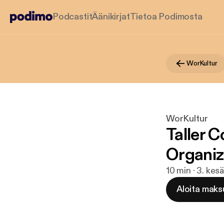
Podcastit
Äänikirjat
Tietoa Podimosta
WorKultur
WorKultur
Taller 
Organiz
10 min · 3. kes
Aloita maks