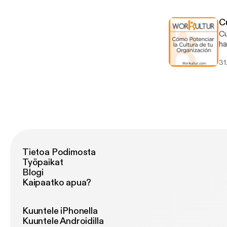
co
tr
C
or
Cult
re
ha
tr
31
or
au
pr
In
he
co
¿Q
Tietoa Podimosta
Työpaikat
Blogi
Kaipaatko apua?
Kuuntele iPhonella
Kuuntele Androidilla