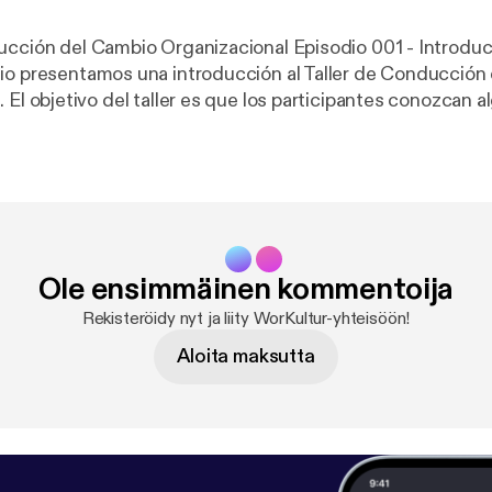
Cambio Organizacional Episodio 001 - Introducción al Taller
io presentamos una introducción al Taller de Conducción
lgunas
herramientas para conducir de forma efectiva los proceso
n equipos de trabajo y en las personas. Visítanos en
.com o contáctanos via mail a contacto@workultur.com
Ole ensimmäinen kommentoija
Rekisteröidy nyt ja liity WorKultur-yhteisöön!
Aloita maksutta