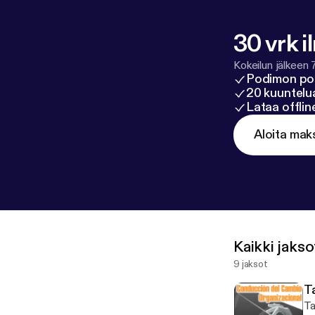
30 vrk i
Kokeilun jälkeen 
Podimon po
20 kuuntelua
Lataa offli
Aloita mak
Kaikki jakso
9 jaksot
T
Tall