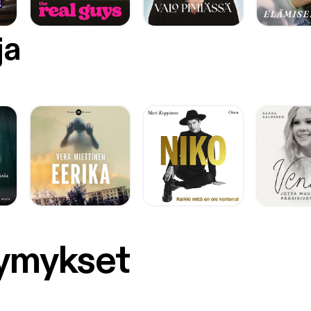
ja
symykset