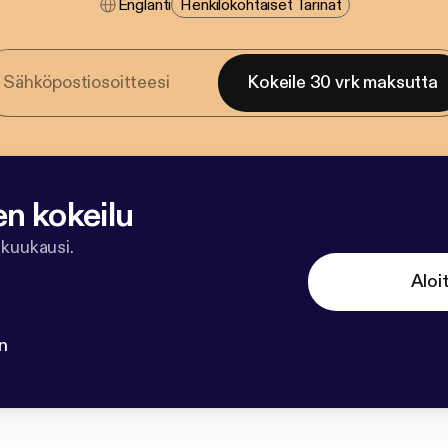
Englanti
Henkilökohtaiset Tarinat
Kokeile 30 vrk maksutta
en kokeilu
 kuukausi.
Aloi
n