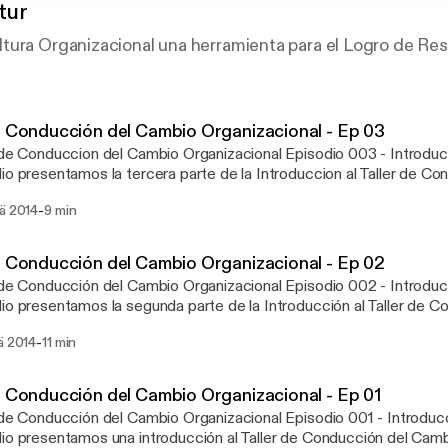
tur
tura Organizacional una herramienta para el Logro de Re
r Conducción del Cambio Organizacional - Ep 03
nduccion del Cambio Organizacional Episodio 003 - Introduccion al Taller En este
io presentamos la tercera parte de la Introduccion al Taller de C
es que los participantes conozcan algunas estrategias y
-
sä 2014
9 min
ientas para conducir de forma efectiva los procesos de cambio en
ajo y en las personas. En este episodio hablamos de dos de los actores clave
procesos de cambio: los equipos de trabajo y la organizacion. Visitanos en
r Conducción del Cambio Organizacional - Ep 02
ultur.com o contactanos via mail a contacto@workultur.com (redaccion sin acentos
nducción del Cambio Organizacional Episodio 002 - Introducción al Taller En este
 a la cofiguracion de la plataforma)
io presentamos la segunda parte de la Introducción al Taller de 
es que los participantes conozcan algunas estrategias y
-
ä 2014
11 min
ientas para conducir de forma efectiva los procesos de cambio en
ajo y en las personas. En este episodio hablamos de dos elementos clave en
cesos de cambio: el poder de las experiencias y explicitar comportamient
r Conducción del Cambio Organizacional - Ep 01
.workultur.com o contáctanos via mail a contacto@workultur.co
nducción del Cambio Organizacional Episodio 001 - Introducción al Taller En este
io presentamos una introducción al Taller de Conducción del Cambio