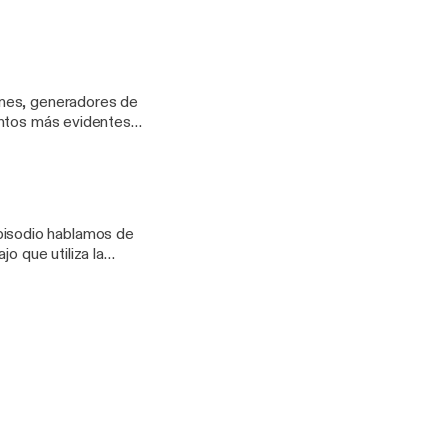
 y herramientas para
 en equipos de
os sistemas y
esas. Todas aquellas
l de la
de los colaboradores
as de los líderes.
o que utiliza la
ciones encontramos
as para obtener
del desempeño para
ructura de la empressa
También los
la infraestructura