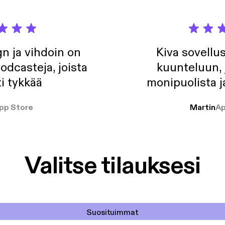
n ja vihdoin on
Kiva sovellu
odcasteja, joista
kuunteluun, 
i tykkää
monipuolista j
pp Store
Martin
Ap
Valitse tilauksesi
Suosituimmat