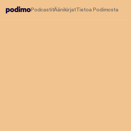
Podcastit
Äänikirjat
Tietoa Podimosta