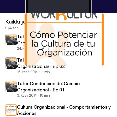
Kaikki jaksot
9 jaksot
Taller Conducción del Cambio
Organizacional - Ep 03
24. kesä 2014
9 min
Taller Conducción del Cambio
Organizacional - Ep 02
Cultura Organizacional - Comportamientos y Acciones
WorKultur
16. kesä 2014
11 min
Taller Conducción del Cambio
Organizacional - Ep 01
3. kesä 2014
10 min
Cultura Organizacional - Comportamientos y
Acciones