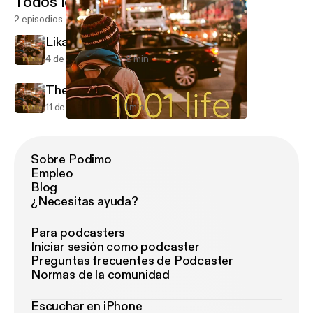
Todos los episodios
2 episodios
Lika liku finnancial accounting
4 de oct de 2019
8 min
The woman who changed me
11 de jun de 2019
1 min
The woman who changed me
1001 life
Sobre Podimo
Empleo
Blog
¿Necesitas ayuda?
Para podcasters
Iniciar sesión como podcaster
Preguntas frecuentes de Podcaster
Normas de la comunidad
Escuchar en iPhone