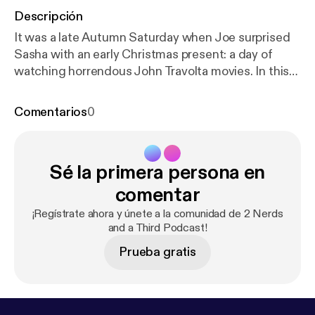
Descripción
It was a late Autumn Saturday when Joe surprised
Sasha with an early Christmas present: a day of
watching horrendous John Travolta movies. In this
episode, Joe and Sasha discuss, analyze and
critique what they've dubbed "The Travolta
Comentarios
0
Gauntlet," a trilogy of movies so awful it would make
a dolphin cry. Listen if you dare.
Sé la primera persona en
comentar
¡Regístrate ahora y únete a la comunidad de 2 Nerds
and a Third Podcast!
Prueba gratis