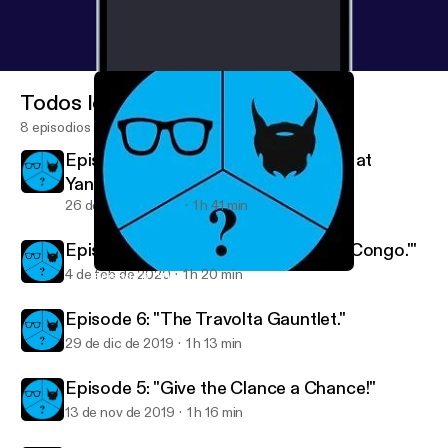
Todos los episodios
8 episodios
Episode 8: "Who's Using a Golf Club at
Yankee Stadium?"
26 de ago de 2020
1 h 41 min
Episode 7: "I'm Too Busy Watching 'Congo.'"
4 de feb de 2020
1 h 20 min
Episode 6: "The Travolta Gauntlet."
2 Nerds and a Third Podcast
Episode 6: "The Travolta Gauntlet."
29 de dic de 2019
1 h 13 min
Episode 5: "Give the Clance a Chance!"
13 de nov de 2019
1 h 16 min