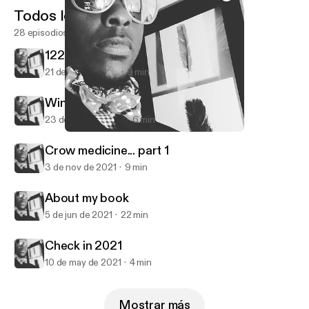
Todos los episodios
28 episodios
1221
21 de dic de 2022
9 min
Winters Coming
23 de nov de 2022
6 min
1221
2 STONES
Crow medicine... part 1
3 de nov de 2021
9 min
About my book
5 de jun de 2021
22 min
Check in 2021
10 de may de 2021
4 min
Mostrar más