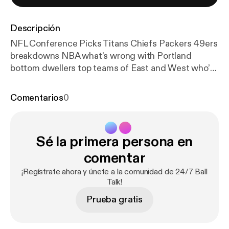
Descripción
NFL Conference Picks Titans Chiefs Packers 49ers
breakdowns NBA what’s wrong with Portland
bottom dwellers top teams of East and West who’d
win? Weekly teams to watch Utah Jazz and
Brooklyn Nets? --- This episode is sponsored by ·
Comentarios
0
Anchor: The easiest way to make a podcast.
https://
anchor.fm/app
[
https://anchor.fm/app
]
Sé la primera persona en
comentar
¡Regístrate ahora y únete a la comunidad de 24/7 Ball
Talk!
Prueba gratis