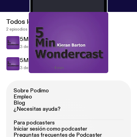
Todos los episodios
2 episodios
5MinWondercast
3 de dic de 2014
4 min
5MinWondercast
3 de dic de 2014
4 min
5MinWondercast
5MinWondercast
Sobre Podimo
Empleo
Blog
¿Necesitas ayuda?
Para podcasters
Iniciar sesión como podcaster
Preguntas frecuentes de Podcaster