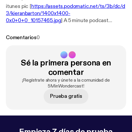
itunes pic [
https://assets.podomatic.net/ts/3b/dc/d
3/kieranbarton/1400x1400-
0x0+0+0_10157465.jpg
] A 5 minute podcast
featuring new foster parents.
Comentarios
0
Sé la primera persona en
comentar
¡Regístrate ahora y únete a la comunidad de
5MinWondercast!
Prueba gratis
Empieza 7 días de prueba