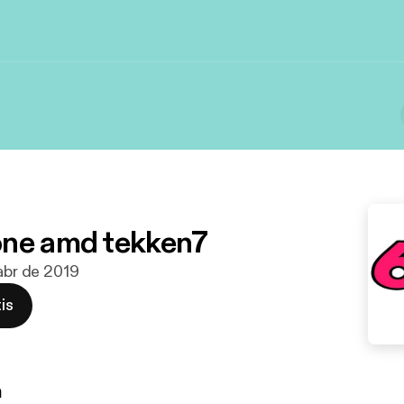
ne amd tekken7
 abr de 2019
is
n