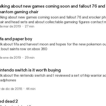
64 bit
alking about new games coming soon and fallout 76 and
hantom gaming chair
lking about new games coming soon and fallout 76 and xrocker 
air and head sets and about collectable gameing figures contact m
64BITPODCAST
de mar de 2019
27 min
ifa and paper boy
lk about fifa and harvest moon and hopes for the new pokemon ou
t bout saints row on xbox 360
de ene de 2019
29 min
intendo switch is it worth buying
lk about the nintendo switch and I reviewed a set of ihip warrior act
eadphones
 de dic de 2018
44 min
ed dead 2