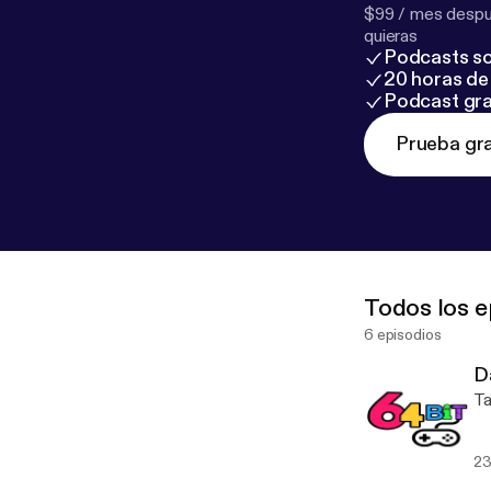
$99 / mes despué
quieras
Podcasts so
20 horas de 
Podcast gra
Prueba gra
Todos los e
6 episodios
D
Ta
23