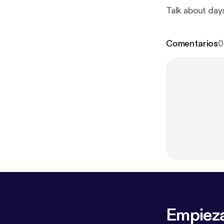
Talk about da
Comentarios
0
Empieza