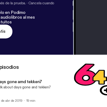
s de la prueba.
·
Cancela cuando
lo en Podimo
audiolibros al mes
tuitos
tis
pisodios
ays gone amd tekken7
lk about days gone and tekken7
 de abr de 2019
19 min
Days gone amd tekken7