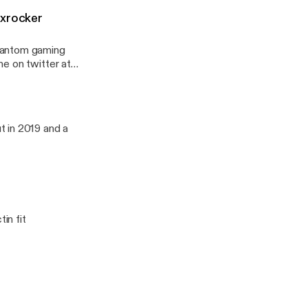
 xrocker
phantom gaming
e on twitter at
t in 2019 and a
in fit