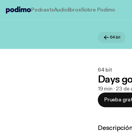
Podcasts
Audiolibros
Sobre Podimo
64 bit
64 bit
Days go
19 min · 23 de
Prueba grat
Descripció