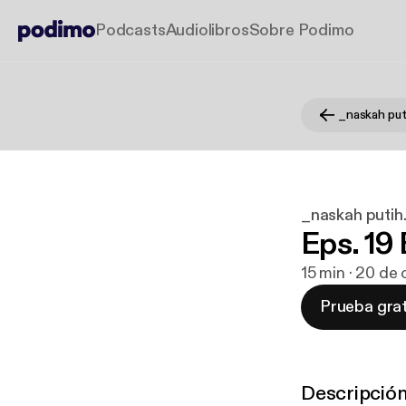
Podcasts
Audiolibros
Sobre Podimo
_naskah put
_naskah putih
Eps. 19 
15 min · 20 de
Prueba grat
Descripció