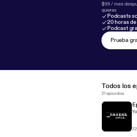
$99 / mes despué
quieras
Podcasts so
20 horas de 
Podcast gra
Prueba gra
Todos los e
21 episodios
Ep
You
22