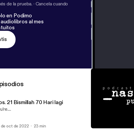
s de la prueba.
·
Cancela cuando
lo en Podimo
audiolibros al mes
tuitos
tis
pisodios
s. 21 Bismillah 70 Hari lagi
're....
 de oct de 2022
23 min
Eps. 19 Bismillah 72 hari l