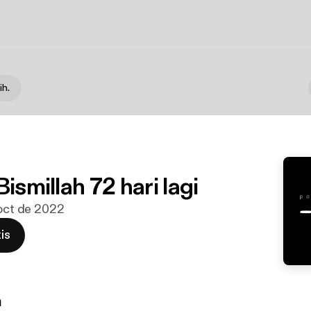
ih.
.
Bismillah 72 hari lagi
 oct de 2022
is
n