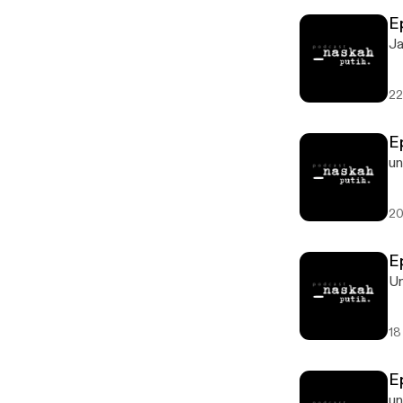
Ep
Ja
22
Ep
un
20
Ep
Un
18
Ep
un