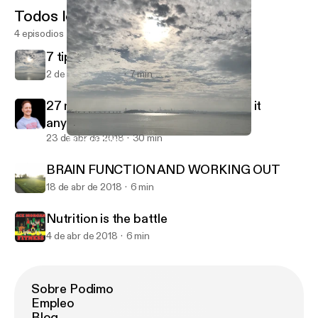
Todos los episodios
4 episodios
7 tips of fitness
2 de may de 2018
7 min
27 minute. NO GYM WORKOUT. Do it
anyplace!
23 de abr de 2018
30 min
7 tips of fitness
Acemorganfitness@gmail.com
BRAIN FUNCTION AND WORKING OUT
18 de abr de 2018
6 min
Nutrition is the battle
4 de abr de 2018
6 min
Sobre Podimo
Empleo
Blog