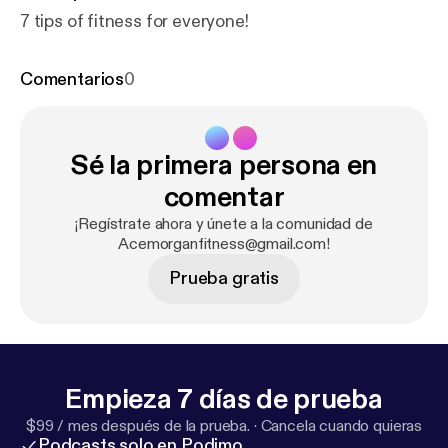
7 tips of fitness for everyone!
Comentarios
0
Sé la primera persona en
comentar
¡Regístrate ahora y únete a la comunidad de
Acemorganfitness@gmail.com!
Prueba gratis
Empieza 7 días de prueba
$99 / mes después de la prueba.
·
Cancela cuando quieras
Podcasts solo en Podimo