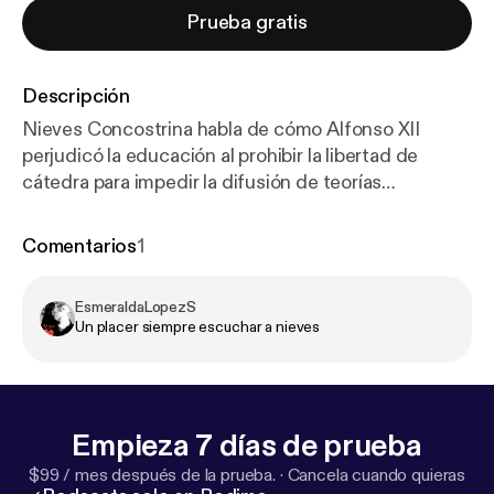
Prueba gratis
Descripción
Nieves Concostrina habla de cómo Alfonso XII
perjudicó la educación al prohibir la libertad de
cátedra para impedir la difusión de teorías
científicas como la evolución, adaptando la
enseñanza universitaria al dogma católico.
Comentarios
1
EsmeraldaLopezS
Un placer siempre escuchar a nieves
Empieza 7 días de prueba
$99 / mes después de la prueba.
·
Cancela cuando quieras