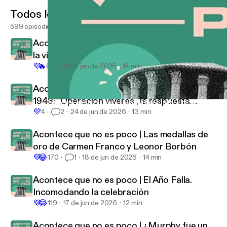
Todos los episodios
599 episodios
Acontece que no es poco | El Muro de Berlín:
la vida partida en dos
💜
🔥
83
25 de jun de 2026
14 min
Acontece que no es poco | 24 de junio de
1948: "Operación víveres", la respuesta
Acontece que no es poco | Alianza trono, altar y dictadura, cánc
Acontece que no es poco con Nieves Concostrina
💜
humanitaria al bloqueo de Berlín
4
2
24 de jun de 2026
13 min
Acontece que no es poco | Las medallas de
oro de Carmen Franco y Leonor Borbón
💜
😂
170
1
18 de jun de 2026
14 min
Acontece que no es poco | El Año Falla.
Incomodando la celebración
💜
😂
119
17 de jun de 2026
12 min
Acontece que no es poco | ¿Murphy fue un