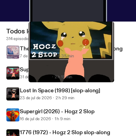
Todos los episodios
314 episodios
The Master of Disguise (2002) slop-along
7 de ago de 2026
1 h 35 min
Super Mario Sunshine - Hogz 2 Slop
31 de jul de 2026
2 h 15 min
Pokémon: The First Movie: The Slop-Along
Advanced Media Studies with The Greendale Three
Lost In Space (1998) [slop-along]
23 de jul de 2026
2 h 29 min
Supergirl (2026) - Hogz 2 Slop
16 de jul de 2026
1 h 9 min
1776 (1972) - Hogz 2 Slop slop-along